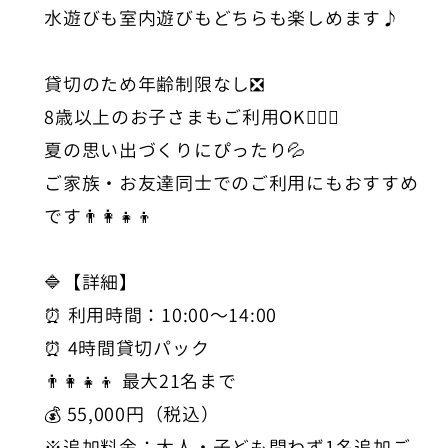
水遊びも室内遊びもどちらも楽しめます♪
貸切のため年齢制限なし❎
8歳以上のお子さまもご利用OK🙆🏻‍♀️
夏の思い出づくりにぴったり💦
ご家族・お友達同士でのご利用にもおすすめ
です👨‍👩‍👧‍👦
🔷【詳細】
⏰ 利用時間：10:00〜14:00
⏰ 4時間貸切パック
👨‍👩‍👧‍👦 最大21名まで
💰 55,000円（税込）
※追加料金：大人・子ども問わず1名追加ご